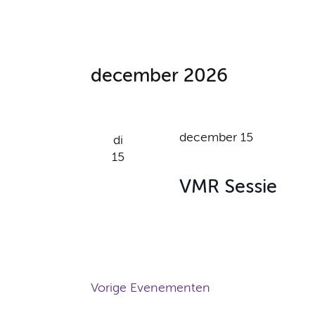
e
k
e
n
y
n
w
december 2026
o
a
r
v
d
december 15
.
di
i
15
g
VMR Sessie
a
t
i
e
Vorige
Evenementen