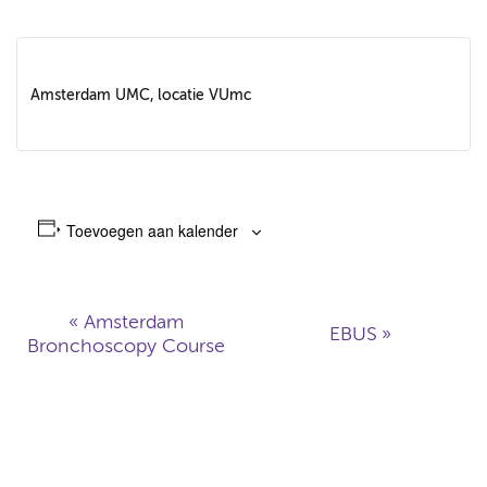
Amsterdam UMC, locatie VUmc
Toevoegen aan kalender
«
Amsterdam
EBUS
»
Bronchoscopy Course
E
v
e
n