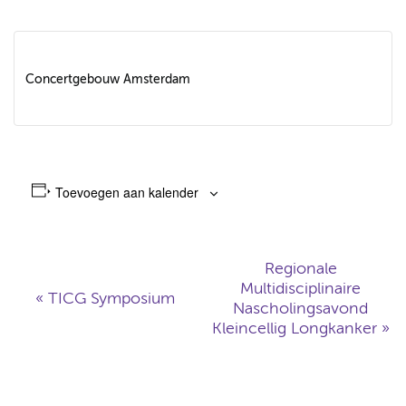
Concertgebouw Amsterdam
Toevoegen aan kalender
Regionale
Multidisciplinaire
E
«
TICG Symposium
Nascholingsavond
Kleincellig Longkanker
»
v
e
n