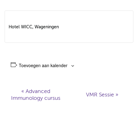
Hotel WICC, Wageningen
Toevoegen aan kalender
«
Advanced
VMR Sessie
»
Immunology cursus
E
v
e
n